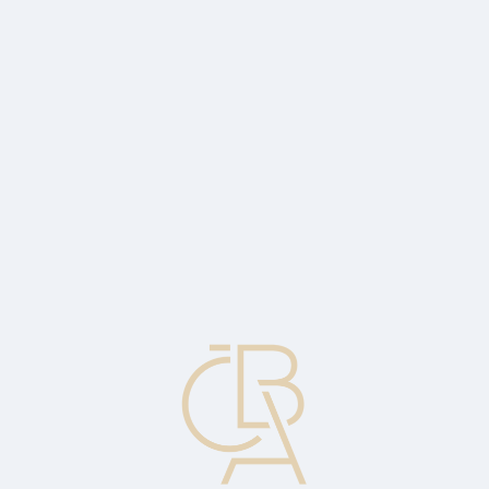
Zpravodajský servis
ČBA Monitor
ČBA Educa vzdělávání
O ČBA
Kontakt
Pro média
Kalendář
cs
Převod
Viz Převod zdrojů.