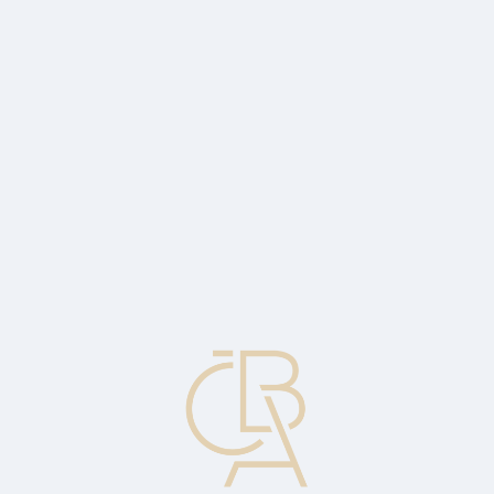
Zpravodajský servis
ČBA Monitor
ČBA Educa vzdělávání
O ČBA
Kontakt
Pro média
Kalendář
cs
Převod životního pojištění
Převod práva na plnění ze životního pojištění z postupitele na
postupníka. Převod musí být proveden v písemné formě u
pojišťovny, která ho musí rovněž písemně uznat.