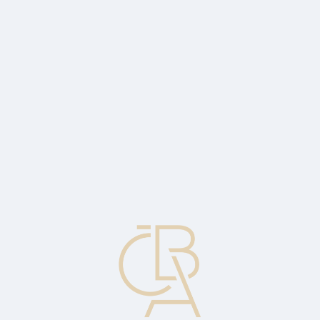
Zpravodajský servis
ČBA Monitor
ČBA Educa vzdělávání
O ČBA
Kontakt
Pro média
Kalendář
cs
Převoditelný akreditiv
Převoditelný akreditiv umožňuje prostředníkovi financovat
zahraničně obchodní transakce bez potřeby mít dostatek vlastních
zdrojů. Tento akreditiv může být celý (nebo jeho část) převeden ve
prospěch dodavatelů kdekoli na světě, kteří z něj mohou do určité
výše čerpat podle stanovených pravidel.