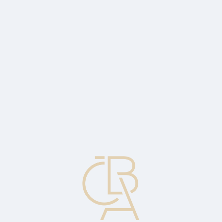
Zpravodajský servis
ČBA Monitor
ČBA Educa vzdělávání
O ČBA
Kontakt
Pro média
Kalendář
cs
Při předložení
Směnka splatná po předložení místo splatnosti v určitý den.