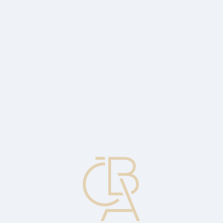
Zpravodajský servis
ČBA Monitor
ČBA Educa vzdělávání
O ČBA
Kontakt
Pro média
Kalendář
cs
Příjem před zdaněním
Příjem snížený o daňové odpočty, ale před odečtením daně.