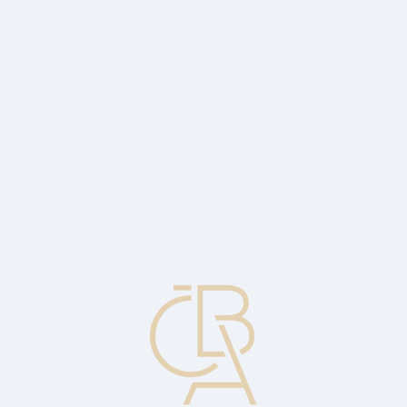
Zpravodajský servis
ČBA Monitor
ČBA Educa vzdělávání
O ČBA
Kontakt
Pro média
Kalendář
cs
Příjmové dluhopisy
Dluhopisy s úrokem spláceným ze specifického zdroje příjmu.