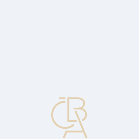
Zpravodajský servis
ČBA Monitor
ČBA Educa vzdělávání
O ČBA
Kontakt
Pro média
Kalendář
cs
Přímé (jednicové) náklady
1. Náklady produkce v peněžním vyjádření. Náklady, které lze
přímo přiřadit k jednomu nebo více výrobkům.
2. Náklady, které jsou plně přiřaditelné a zúčtovatelné k určité
nákladové položce.