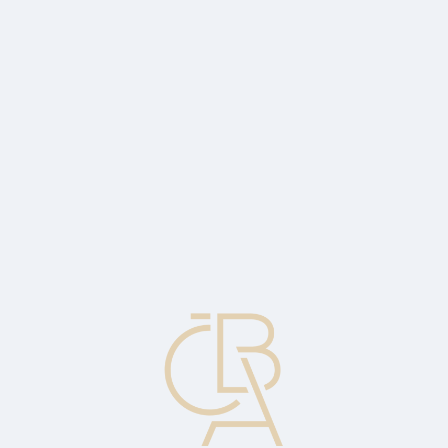
Zpravodajský servis
ČBA Monitor
ČBA Educa vzdělávání
O ČBA
Kontakt
Pro média
Kalendář
cs
Přímé umístění
Přímý prodej cenných papírů jednomu nebo několika
profesionálním investorům.