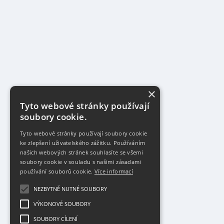
×
Tyto webové stránky používají
soubory cookie.
Tyto webové stránky používají soubory cookie
ke zlepšení uživatelského zážitku. Používáním
našich webových stránek souhlasíte se všemi
soubory cookie v souladu s našimi zásadami
používání souborů cookie.
Více informací
NEZBYTNĚ NUTNÉ SOUBORY
VÝKONOVÉ SOUBORY
SOUBORY CÍLENÍ