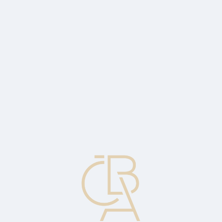
Zpravodajský servis
ČBA Monitor
ČBA Educa vzdělávání
O ČBA
Kontakt
Pro média
Kalendář
cs
Přímý konosament
Nepřevoditelný konosament, podle něhož je zboží doručeno přímo
určenému příjemci.