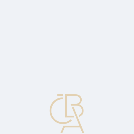
Zpravodajský servis
ČBA Monitor
ČBA Educa vzdělávání
O ČBA
Kontakt
Pro média
Kalendář
cs
Prioritní akcie s přizpůsobitelnou sazbou
Prioritní akcie, jejíž dividendy jsou přizpůsobovány změnám
úrokové sazby státních pokladničních poukázek nebo jiné sazbě na
peněžním trhu.