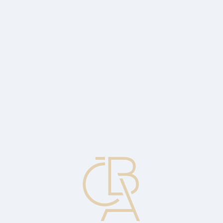
Zpravodajský servis
ČBA Monitor
ČBA Educa vzdělávání
O ČBA
Kontakt
Pro média
Kalendář
cs
Priority check-out, služba
Služba kartové asociace pro hotely a provozovatele výletních
plaveb, která umožňuje držiteli karty svolit k použití své karty k
úhradě všech jeho závazků obchodní společnosti, ať již zná nebo
nezná celkovou částku. Svolení vyjádří podpisem vyplněné dohody
o Priority Check-out.