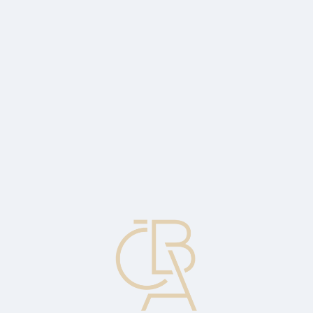
Zpravodajský servis
ČBA Monitor
ČBA Educa vzdělávání
O ČBA
Kontakt
Pro média
Kalendář
cs
Případná (podmíněná) anuita
Anuita, která bude placena jen v situaci, že nastane určitá událost.