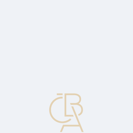
Zpravodajský servis
ČBA Monitor
ČBA Educa vzdělávání
O ČBA
Kontakt
Pro média
Kalendář
cs
Případný (podmíněný) úrok
Úrok, obvykle z majetku, který vznikne jen v situaci, že nastane
určitá událost.