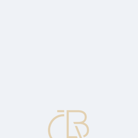
 informující kupujícího o ceně, druhu a množství zboží, které má být 
ůže být akceptována zasláním objednávky kupujícím), nýbrž bývá vzorem 
o forma fakturu potřebovat k vyřízení žádosti o dovozní licenci nebo
taven (otevřen) akreditiv.