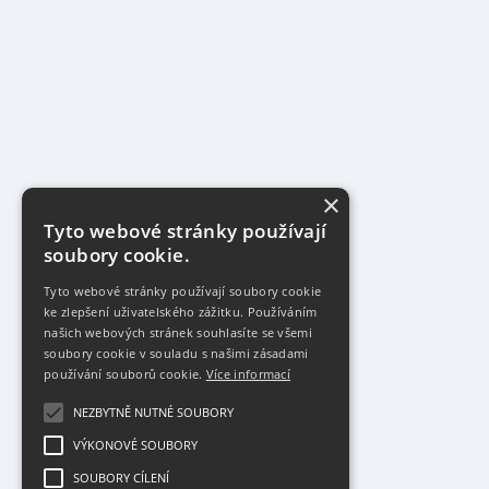
×
Tyto webové stránky používají
soubory cookie.
Tyto webové stránky používají soubory cookie
ke zlepšení uživatelského zážitku. Používáním
našich webových stránek souhlasíte se všemi
soubory cookie v souladu s našimi zásadami
používání souborů cookie.
Více informací
NEZBYTNĚ NUTNÉ SOUBORY
VÝKONOVÉ SOUBORY
SOUBORY CÍLENÍ