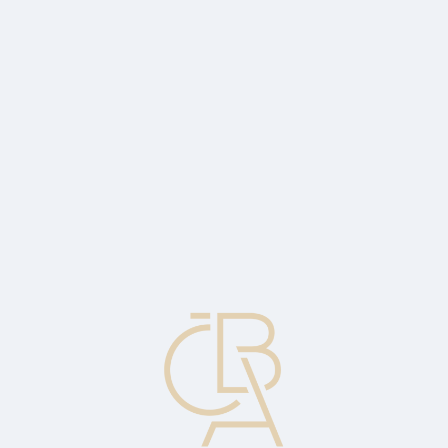
News
ČBA Monitor
CBA Educa Education
ABOUT CBA
Contact
For media
Calendar
cs
Product license
A contract between a member of an association and the association
granting the member the right to use a particular payment card
product in accordance with the applicable product rules.