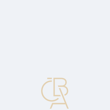
Zpravodajský servis
ČBA Monitor
ČBA Educa vzdělávání
O ČBA
Kontakt
Pro média
Kalendář
cs
Produktová pravidla (platební karta)
Pravidla, která platí pro určitý produkt (například MasterCard, VISA
Classic, Maestro, VISA Electon).