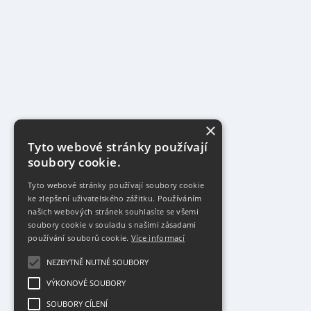
×
Tyto webové stránky používají
soubory cookie.
Tyto webové stránky používají soubory cookie
ke zlepšení uživatelského zážitku. Používáním
našich webových stránek souhlasíte se všemi
soubory cookie v souladu s našimi zásadami
používání souborů cookie.
Více informací
NEZBYTNĚ NUTNÉ SOUBORY
VÝKONOVÉ SOUBORY
SOUBORY CÍLENÍ