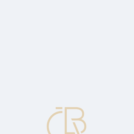
 mimořádných firemních aktivit a před příjmovými odpočty.