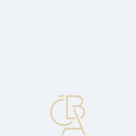
Zpravodajský servis
ČBA Monitor
ČBA Educa vzdělávání
O ČBA
Kontakt
Pro média
Kalendář
cs
Průměrná doba inkasa
Průměrná doba, kterou podnik potřebuje na inkaso na svých
pohledávek.