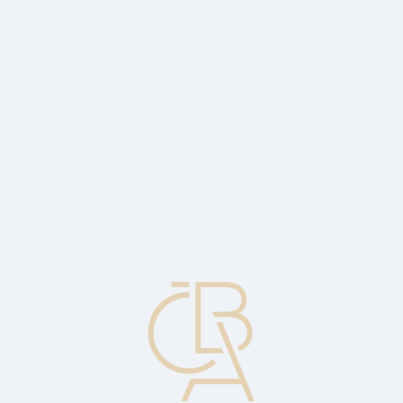
Zpravodajský servis
ČBA Monitor
ČBA Educa vzdělávání
O ČBA
Kontakt
Pro média
Kalendář
cs
Průměrné náklady
Celkové náklady na produkci firmy za určité období dělené počtem
jednotek výstupu.