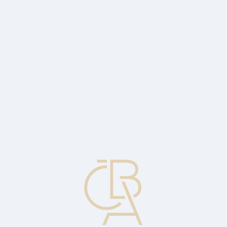
News
ČBA Monitor
CBA Educa Education
ABOUT CBA
Contact
For media
Calendar
cs
Put option contract
An option contract giving the holder the right to sell the underlying
security at a specified price during a specified period.