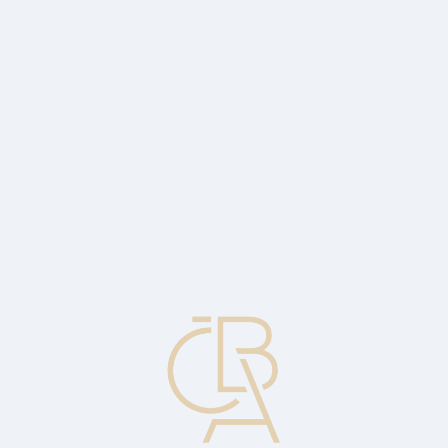
Zpravodajský servis
ČBA Monitor
ČBA Educa vzdělávání
O ČBA
Kontakt
Pro média
Kalendář
cs
Původní (zakládající) peníze
První příspěvek rizikového kapitalisty k financování nového
podnikání.