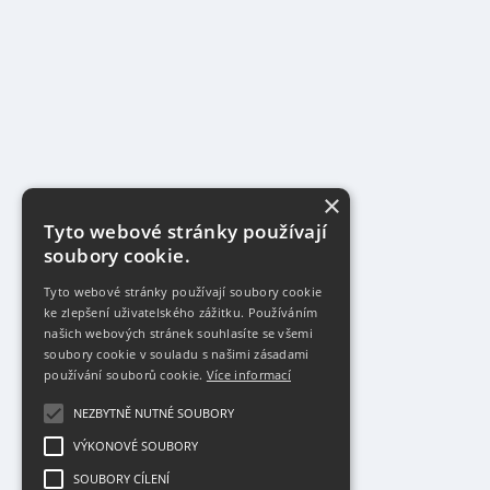
×
Tyto webové stránky používají
soubory cookie.
Tyto webové stránky používají soubory cookie
ke zlepšení uživatelského zážitku. Používáním
našich webových stránek souhlasíte se všemi
soubory cookie v souladu s našimi zásadami
používání souborů cookie.
Více informací
NEZBYTNĚ NUTNÉ SOUBORY
VÝKONOVÉ SOUBORY
SOUBORY CÍLENÍ