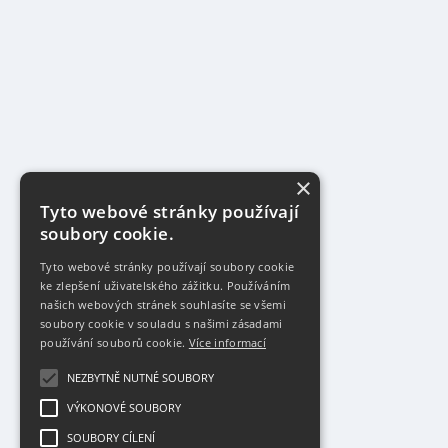
×
Tyto webové stránky používají
soubory cookie.
Tyto webové stránky používají soubory cookie
ke zlepšení uživatelského zážitku. Používáním
našich webových stránek souhlasíte se všemi
soubory cookie v souladu s našimi zásadami
používání souborů cookie.
Více informací
NEZBYTNĚ NUTNÉ SOUBORY
VÝKONOVÉ SOUBORY
SOUBORY CÍLENÍ