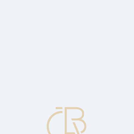
ifikaci původní finanční transakce během zúčtování (délka 23 číslic). S