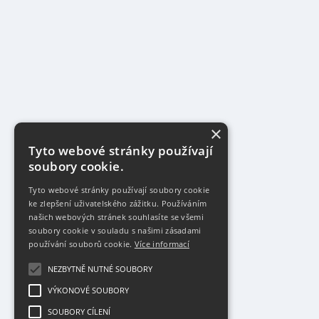
×
Tyto webové stránky používají
soubory cookie.
Tyto webové stránky používají soubory cookie
ke zlepšení uživatelského zážitku. Používáním
našich webových stránek souhlasíte se všemi
soubory cookie v souladu s našimi zásadami
používání souborů cookie.
Více informací
NEZBYTNĚ NUTNÉ SOUBORY
VÝKONOVÉ SOUBORY
SOUBORY CÍLENÍ