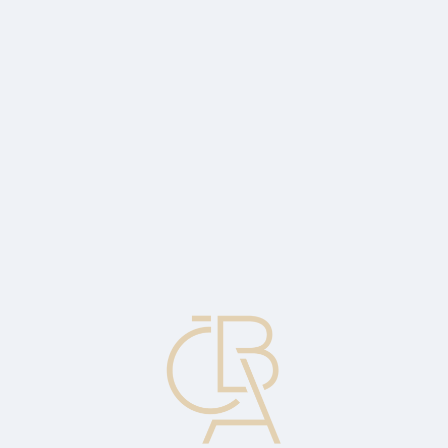
Zpravodajský servis
ČBA Monitor
ČBA Educa vzdělávání
O ČBA
Kontakt
Pro média
Kalendář
cs
Regresivní zdanění
Daně odebírající větší procento příjmů lidem s nižšími příjmy oproti
lidem s vyššími příjmy.