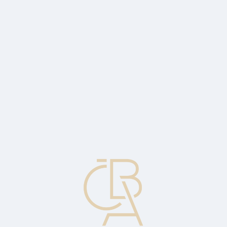
Zpravodajský servis
ČBA Monitor
ČBA Educa vzdělávání
O ČBA
Kontakt
Pro média
Kalendář
cs
Regresní analýza
Statistická technika analyzující změny proměnných, které jsou
závislé na jiných proměnných.