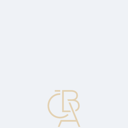
Zpravodajský servis
ČBA Monitor
ČBA Educa vzdělávání
O ČBA
Kontakt
Pro média
Kalendář
cs
Relativní síla
Srovnání výkonnosti individuální akcie s výkonností tržního indexu.