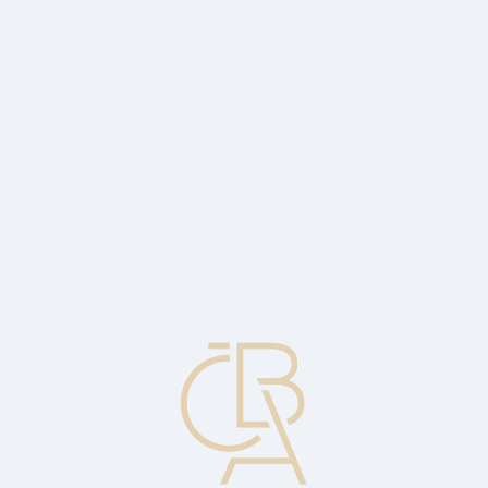
Zpravodajský servis
ČBA Monitor
ČBA Educa vzdělávání
O ČBA
Kontakt
Pro média
Kalendář
cs
Rezidentství, bydliště
Místo, kde má osoba své bydliště a kde je povinna platit daně.