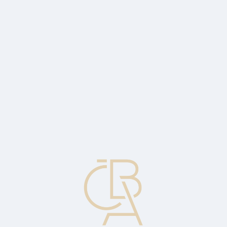
Zpravodajský servis
ČBA Monitor
ČBA Educa vzdělávání
O ČBA
Kontakt
Pro média
Kalendář
cs
Riziko předplacení
Riziko ztráty peněz úvěrové instituce kvůli možnému předplacení
půjčky, z důvodu refinancování za nižší úrokovou sazbu.