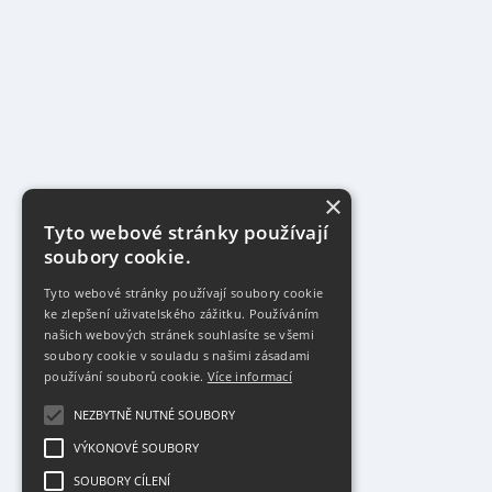
×
Tyto webové stránky používají
soubory cookie.
Tyto webové stránky používají soubory cookie
ke zlepšení uživatelského zážitku. Používáním
našich webových stránek souhlasíte se všemi
soubory cookie v souladu s našimi zásadami
používání souborů cookie.
Více informací
NEZBYTNĚ NUTNÉ SOUBORY
VÝKONOVÉ SOUBORY
SOUBORY CÍLENÍ