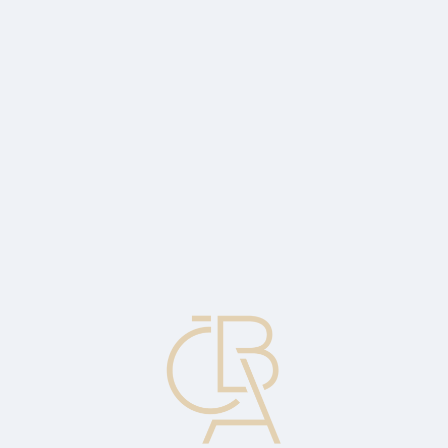
Zpravodajský servis
ČBA Monitor
ČBA Educa vzdělávání
O ČBA
Kontakt
Pro média
Kalendář
cs
ROE
Návratnost kapitálu.