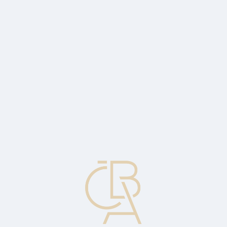
Zpravodajský servis
ČBA Monitor
ČBA Educa vzdělávání
O ČBA
Kontakt
Pro média
Kalendář
cs
Rolování
Možnost prodloužení úvěrování dlužníka věřitelem, pokud dlužník
řádně plní podmínky úvěrové smlouvy, což je v pravidelných
intervalech prověřováno věřitelem.