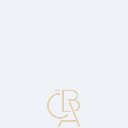
News
ČBA Monitor
CBA Educa Education
ABOUT CBA
Contact
For media
Calendar
cs
Routing
The process by which a message or file is sent from one system to
another to reach the intended recipient (the intended destination).