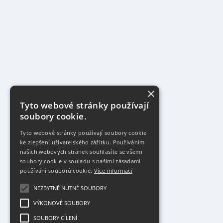
×
Tyto webové stránky používají
soubory cookie.
Tyto webové stránky používají soubory cookie
ke zlepšení uživatelského zážitku. Používáním
našich webových stránek souhlasíte se všemi
soubory cookie v souladu s našimi zásadami
používání souborů cookie.
Více informací
NEZBYTNĚ NUTNÉ SOUBORY
VÝKONOVÉ SOUBORY
SOUBORY CÍLENÍ