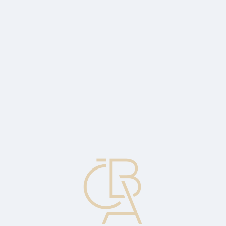
Zpravodajský servis
ČBA Monitor
ČBA Educa vzdělávání
O ČBA
Kontakt
Pro média
Kalendář
cs
Rozpočet
Detailní plán finančního pohybu (aktivity).