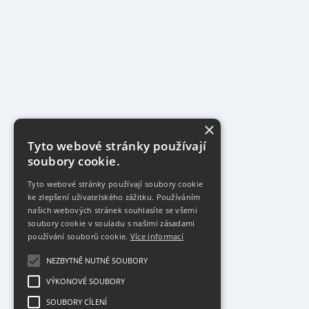
×
Tyto webové stránky používají
soubory cookie.
Tyto webové stránky používají soubory cookie
ke zlepšení uživatelského zážitku. Používáním
našich webových stránek souhlasíte se všemi
soubory cookie v souladu s našimi zásadami
používání souborů cookie.
Více informací
NEZBYTNĚ NUTNÉ SOUBORY
VÝKONOVÉ SOUBORY
SOUBORY CÍLENÍ