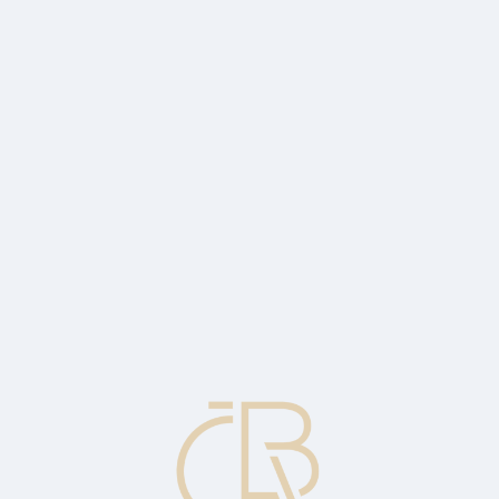
 jeho dluh, pokud dlužník (klient) nebude splácet.