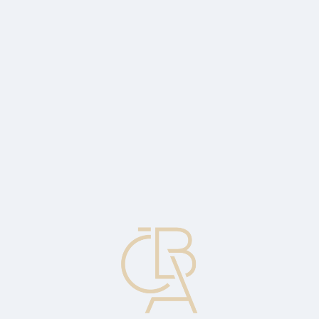
News
ČBA Monitor
CBA Educa Education
ABOUT CBA
Contact
For media
Calendar
cs
Saving
Putting money regularly into a bank account or savings deposit
where it earns interest at a known rate virtually risk-free.