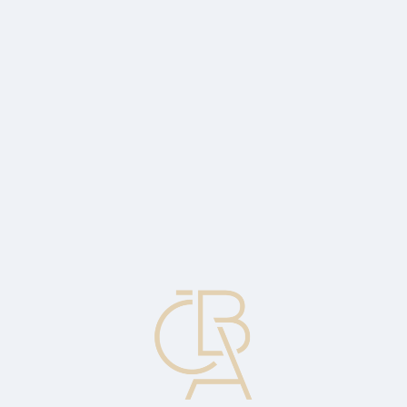
Zpravodajský servis
ČBA Monitor
ČBA Educa vzdělávání
O ČBA
Kontakt
Pro média
Kalendář
cs
Šekový účet s možností přečerpání
Šekový účet spojený s úvěrovou linkou, který osobě umožňuje
vystavit šeky na větší hodnotu, než činí jeho aktuální zůstatek na
účtu. Ze záporného zůstatku je účtován poplatek (úrok).