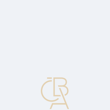
News
ČBA Monitor
CBA Educa Education
ABOUT CBA
Contact
For media
Calendar
cs
Short sale
The sale of an asset that the investor does not own, or any sale that
is completed by the delivery of a security borrowed by the seller.