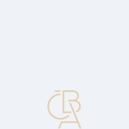
Zpravodajský servis
ČBA Monitor
ČBA Educa vzdělávání
O ČBA
Kontakt
Pro média
Kalendář
cs
Slaďování
Proces porovnávání osobních/firemních záznamů týkajících se
provedených finančních transakcí se záznamy vedenými
protistranou, s cílem uvést do souladu nevypořádané položky, jako
jsou např. dosud neproplacené šeky.