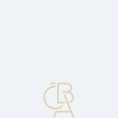
Zpravodajský servis
ČBA Monitor
ČBA Educa vzdělávání
O ČBA
Kontakt
Pro média
Kalendář
cs
Směnečný makléř
Firma nebo jedinec zabývající se nákupem a prodejem směnek.