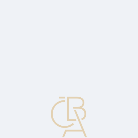
Zpravodajský servis
ČBA Monitor
ČBA Educa vzdělávání
O ČBA
Kontakt
Pro média
Kalendář
cs
Směrování
Proces, kterým se zpráva nebo soubor posílají z jednoho systému do
druhého tak, aby se dostaly k určenému příjemci (do určené
destinace).