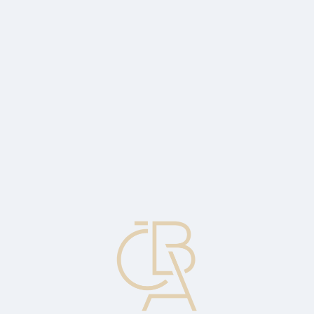
Zpravodajský servis
ČBA Monitor
ČBA Educa vzdělávání
O ČBA
Kontakt
Pro média
Kalendář
cs
Smíšené fondy
Stojí mezi fondy akciovými a dluhopisovými. Investují do akcií,
dluhopisů a nástrojů peněžního trhu současně a manažer portfolia
přizpůsobuje v rámci statutu rozložení investic aktuální situaci na
trhu. Jsou velmi flexibilní, mají střední až vysoké investiční riziko a
tomu odpovídající dlouhodobé zhodnocení. Jsou vhodné pro delší
investiční horizont.