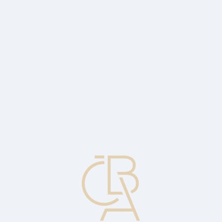
Zpravodajský servis
ČBA Monitor
ČBA Educa vzdělávání
O ČBA
Kontakt
Pro média
Kalendář
cs
Snížení klasifikace
Snížení ratingu akcie nebo jiného ohodnocovaného cenného papíru
nebo dlužníka.