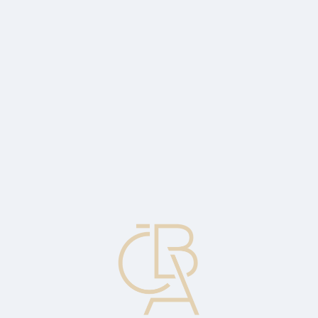
Zpravodajský servis
ČBA Monitor
ČBA Educa vzdělávání
O ČBA
Kontakt
Pro média
Kalendář
cs
Společnost s neomezeným ručením
Společnost zapsaná v registru společností, která má neomezené
ručení (závazek).