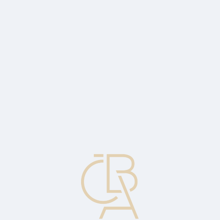
Zpravodajský servis
ČBA Monitor
ČBA Educa vzdělávání
O ČBA
Kontakt
Pro média
Kalendář
cs
Společnost Standard & Poor's
Americká firma provádějící ohodnocování dluhopisů. Dluhy třídí do
kategorií AAA až D.