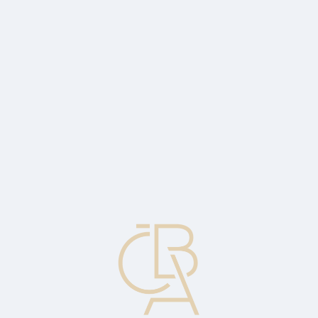
Zpravodajský servis
ČBA Monitor
ČBA Educa vzdělávání
O ČBA
Kontakt
Pro média
Kalendář
cs
Spotový (okamžitý) trh
Trh, na němž jsou komodity nakupovány a prodávány s velmi
blízkým termínem dodání, často do dvou dnů.