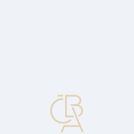
Zpravodajský servis
ČBA Monitor
ČBA Educa vzdělávání
O ČBA
Kontakt
Pro média
Kalendář
cs
Stará dáma z Threadneedle Street
Oblíbené hovorové označení Bank of England.