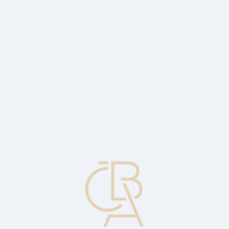
News
ČBA Monitor
CBA Educa Education
ABOUT CBA
Contact
For media
Calendar
cs
Statistics
Numerical data obtained by measurement, investigation, observation
and experimentation, which are then arranged or manipulated in
such a way that they can be interpreted to provide information.